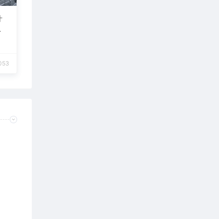
什
053