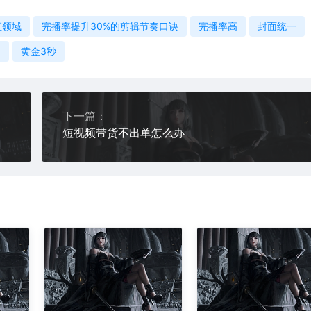
直领域
完播率提升30%的剪辑节奏口诀
完播率高
封面统一
凑
黄金3秒
下一篇：
短视频带货不出单怎么办