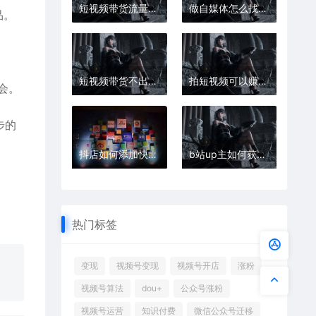
短视频带货流量少怎么办
做自媒体怎么找到自己的定位？怎么找到自己的定位？
品。
短视频带货不出单怎么办
拍短视频可以赚多少钱
会。
步的
抖店如何添加快递？如何批量进行管理呢？
b站up主如何获得收益? b站up主赚钱的方法
热门标签
变现
视频号变现
视频号开店
涨粉
视频号算法
dou+
公众号涨粉
视频号运营
知识付费
微信公众号迁移