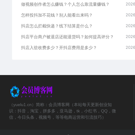
做视频创作者怎么赚钱？个人怎么靠流量赚钱？
2026
怎样投抖加不花钱？别人能看出来吗？
2026
抖店怎么拦截快递？线下结算是什么？
2026
抖店平台商户被退店还能退货吗？如何提高评分？
2026
抖店入驻收费多少？开抖店费用是多少？
2026
（yuelu1.cn）简称：会员博客网（本站每天更新创业知
识：抖音，淘宝，拼多多，亚马逊，tk，小红书，QQ，微
信，今日头条，视频号，等等电商运营和引流技巧）