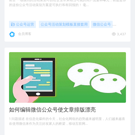
前言 一场成功的活动策划可以给企业带来相当可观的用户流量和曝光，前提是你
的这份公众号活动策划方案是可执行和有回报的！ 毫…
公众号运营
公众号活动策划模板直接套用
微信公众号
微信公众号
会员博客
3,437
如何编辑微信公众号使文章排版漂亮
1 问题描述 在信息化爆炸的今天，社会化网络的趋势越来越明显，人们越来越喜
欢使用微信来作为关注好友家人的桥梁，移动互联网…