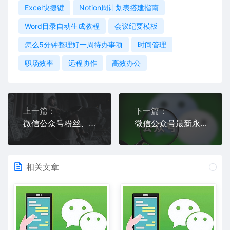
Excel快捷键
Notion周计划表搭建指南
Word目录自动生成教程
会议纪要模板
怎么5分钟整理好一周待办事项
时间管理
职场效率
远程协作
高效办公
上一篇：
下一篇：
微信公众号粉丝、文章迁移流程及方法是什么
微信公众号最新永久链接生成操作方式(亲测可用!)
相关文章