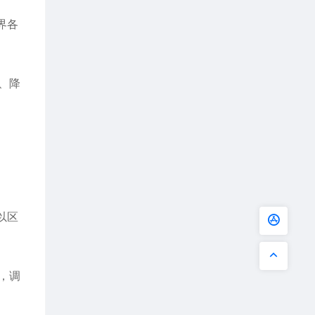
界各
、降
以区
，调