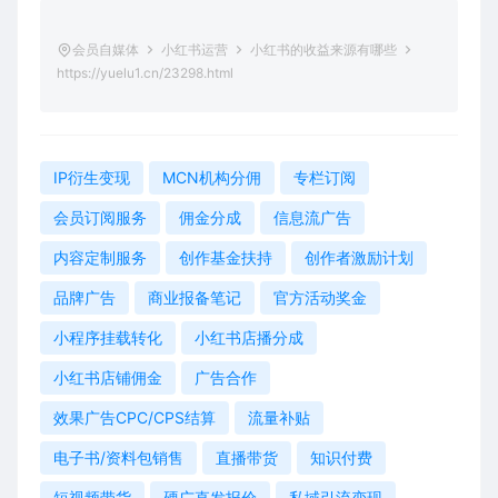
会员自媒体
小红书运营
小红书的收益来源有哪些
https://yuelu1.cn/23298.html
IP衍生变现
MCN机构分佣
专栏订阅
会员订阅服务
佣金分成
信息流广告
内容定制服务
创作基金扶持
创作者激励计划
品牌广告
商业报备笔记
官方活动奖金
小程序挂载转化
小红书店播分成
小红书店铺佣金
广告合作
效果广告CPC/CPS结算
流量补贴
电子书/资料包销售
直播带货
知识付费
短视频带货
硬广直发报价
私域引流变现