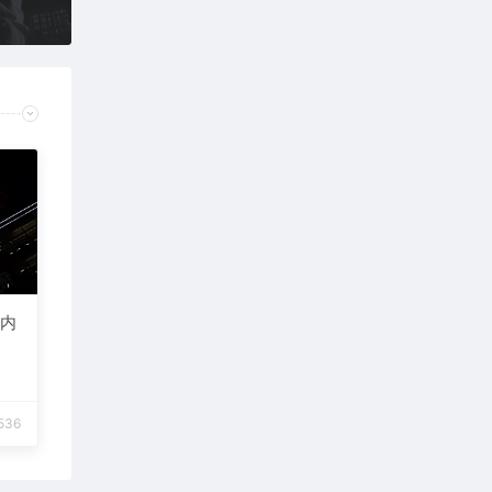
天内
536