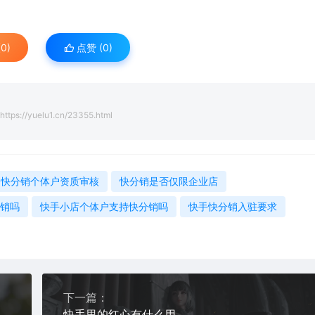
0)
点赞 (
0
)
https://yuelu1.cn/23355.html
快分销个体户资质审核
快分销是否仅限企业店
销吗
快手小店个体户支持快分销吗
快手快分销入驻要求
下一篇：
快手里的红心有什么用