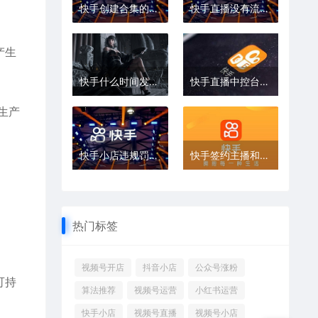
快手创建合集的条件是什么
快手直播没有流量坚持播有用吗
产生
快手什么时间发作品容易上热门
快手直播中控台叫什么名字
生产
快手小店违规罚款不交有哪些后果
快手签约主播和不签约区别是什么
热门标签
视频号开店
抖音小店
公众号涨粉
可持
算法推荐
视频号运营
小红书运营
快手小店
视频号直播
视频号小店