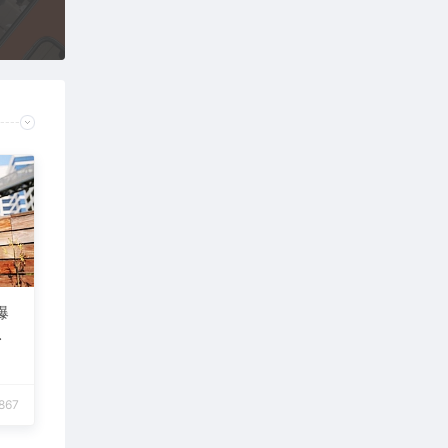
爆
,867