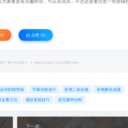
以大家要是有兴趣的话，可以去试试，不过还是要注意一些剪辑
0)
点赞 (
0
)
么做的？有什么方法？
https://yuelu1.cn/23892.html
反转剧情剪辑
字幕动效设计
影视二创合规
影视解说选题
剪去重方法
爆款剪辑技巧
高完播率结构
下一篇：