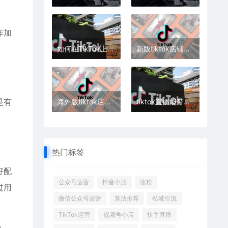
作加
如何在TikTok上调整语言设置（让你轻松看懂全球内容）
新版tiktok店铺政策以及售卖规则详解
是有
海外版tiktok店带货如何发货？在哪里发货？
tiktok直播能带来什么流量？有价值吗？
热门标签
好配
公众号运营
抖音小店
涨粉
过用
微信公众号运营
算法推荐
私域引流
TikTok运营
视频号小店
快手直播