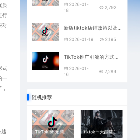
2026-01-
优质
2,792
18
进行
要对
新版tiktok店铺政策以及售卖规则详解
2026-01-19
2,195
TikTok推广引流的方式有哪些 tiktok引流卖点什么比较好
形式
2026-01-
2,289
16
的一
了，
随机推荐
来越
TikTok shop商家春节不打烊活动激励政策
tiktok一天能赚多少钱