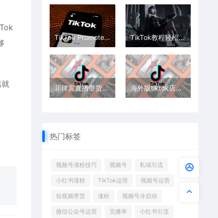
ok
TikTok Promote to LIVE使用方法
TikTok教程轻松学会给视频加上音效
够
话就
菲律宾直播带货要注意什么？有什么特殊的吗？
海外版tiktok店带货如何发货？在哪里发货？
热门标签
视频号涨粉技巧
视频号
私域引流
小红书涨粉
TikTok运营
视频号运营
短视频带货
涨粉
视频号冷启动
微信公众号运营
完播率
小红书引流