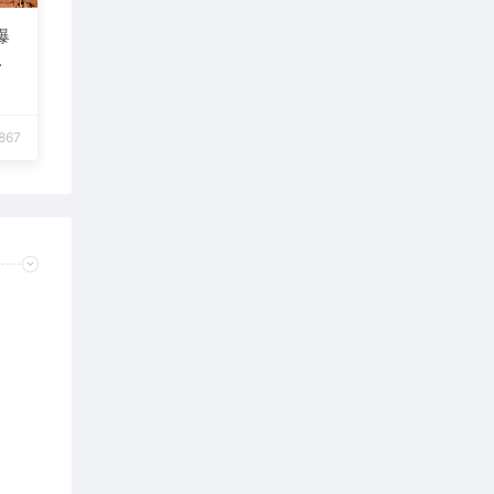
爆
,867