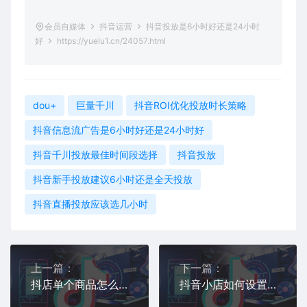
会员自媒体
抖音运营
抖音投放是6小时好还是24小时
好
https://yuelu1.cn/24057.html
dou+
巨量千川
抖音ROI优化投放时长策略
抖音信息流广告是6小时好还是24小时好
抖音千川投放最佳时间段选择
抖音投放
抖音新手投放建议6小时还是全天投放
抖音直播投放应该选几小时
上一篇：
下一篇：
抖店单个商品怎么查看流量
抖音小店如何设置好评返现