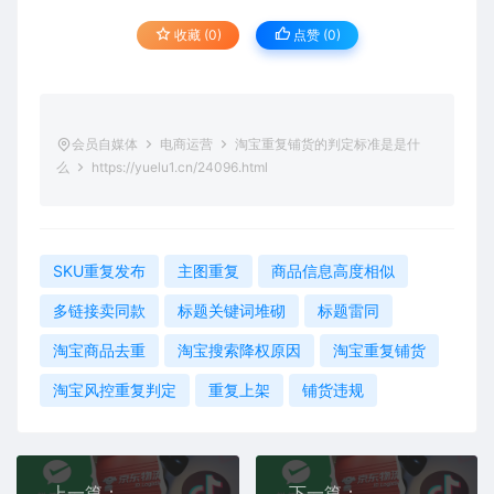
收藏 (0)
点赞 (
0
)
会员自媒体
电商运营
淘宝重复铺货的判定标准是是什
么
https://yuelu1.cn/24096.html
SKU重复发布
主图重复
商品信息高度相似
多链接卖同款
标题关键词堆砌
标题雷同
淘宝商品去重
淘宝搜索降权原因
淘宝重复铺货
淘宝风控重复判定
重复上架
铺货违规
上一篇：
下一篇：