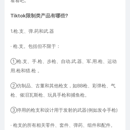
看看吧。
Tiktok限制类产品有哪些?
1.枪.支、弹.药和武.器
· 枪.支。包括但不限于：
①枪.支、手.枪、步枪、自动.武.器、军.用.枪、运动
用.枪和猎.枪 。
②仿制品、古董和其他枪支，如BB枪、彩弹枪、气
枪、催泪瓦斯枪、玩具手枪和捕鱼枪。
③停用的枪支和设计用于发射的武器(例如发令手枪)
· 枪支的所有相关零件、套件、弹药、组件和配件。