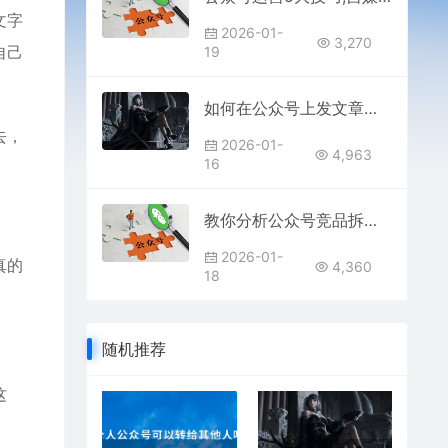
文字
2026-01-
3,270
自己
19
如何在公众号上发文章？公众号上发文章具体方法
去，
2026-01-
4,963
16
教你分析公众号竞品拆解公众号
2026-01-
真的
4,360
18
随机推荐
这