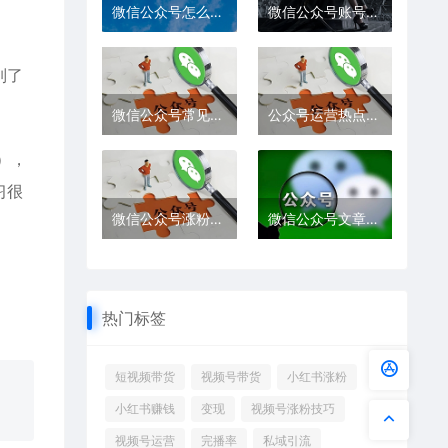
微信公众号怎么转给另一个人
微信公众号账号迁移及公证书办理流程详解
列了
微信公众号常见的运营模式推荐
公众号运营热点从哪里找?教你怎么追热点?
），
习很
微信公众号涨粉技巧和微信公众号掉粉取关的原因分析
微信公众号文章编辑常见版权问题以及如何避免侵权
热门标签
短视频带货
视频号带货
小红书涨粉
小红书赚钱
变现
视频号涨粉技巧
视频号运营
完播率
私域引流