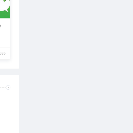
使
685