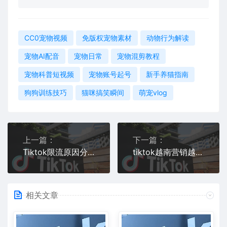
CC0宠物视频
免版权宠物素材
动物行为解读
宠物AI配音
宠物日常
宠物混剪教程
宠物科普短视频
宠物账号起号
新手养猫指南
狗狗训练技巧
猫咪搞笑瞬间
萌宠vlog
上一篇：
下一篇：
Tiktok限流原因分析及解决办法
tiktok越南营销越做越好的秘诀要点总结
相关文章