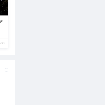
天内
536