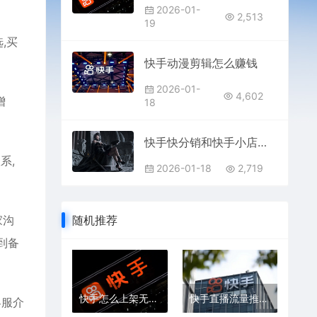
2026-01-
2,513
19
,买
快手动漫剪辑怎么赚钱
2026-01-
4,602
增
18
快手快分销和快手小店区别是什么
系,
2026-01-18
2,719
家沟
随机推荐
到备
快手怎么上架无品牌商品
快手直播流量推送机制是什么
客服介