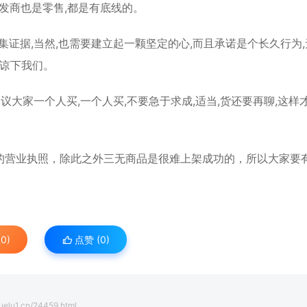
批发商也是零售,都是有底线的。
集证据,当然,也需要建立起一颗坚定的心,而且承诺是个长久行为
体谅下我们。
建议大家一个人买,一个人买,不要急于求成,适当,货还要再聊,这样
的营业执照，除此之外三无商品是很难上架成功的，所以大家要
0)
点赞 (
0
)
yuelu1.cn/24459.html