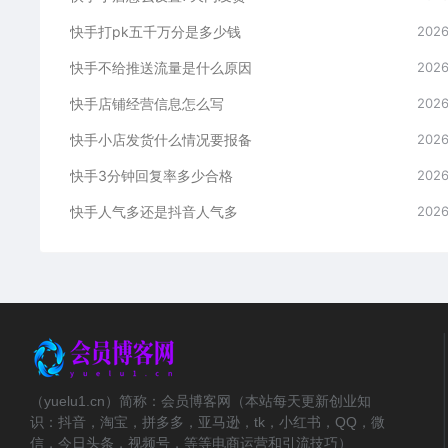
快手打pk五千万分是多少钱
2026
快手不给推送流量是什么原因
2026
快手店铺经营信息怎么写
2026
快手小店发货什么情况要报备
2026
快手3分钟回复率多少合格
2026
快手人气多还是抖音人气多
2026
（yuelu1.cn）简称：会员博客网（本站每天更新创业知
识：抖音，淘宝，拼多多，亚马逊，tk，小红书，QQ，微
信，今日头条，视频号，等等电商运营和引流技巧）