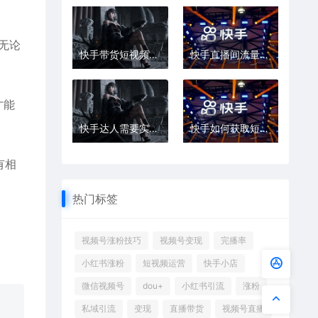
,无论
快手带货短视频怎么发作品赚钱 快手视频小黄车怎么挂
快手直播间流量等级表怎么晋升
才能
快手达人需要实名吗
快手如何获取短视频挂店铺权限
有相
热门标签
视频号涨粉技巧
视频号变现
完播率
小红书涨粉
短视频运营
快手小店
微信视频号
dou+
小红书引流
涨粉
私域引流
变现
直播带货
视频号直播