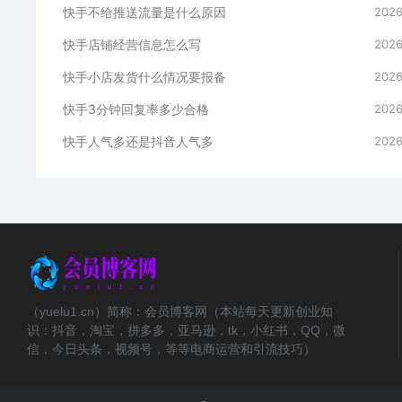
快手不给推送流量是什么原因
2026
快手店铺经营信息怎么写
2026
快手小店发货什么情况要报备
2026
快手3分钟回复率多少合格
2026
快手人气多还是抖音人气多
2026
（yuelu1.cn）简称：会员博客网（本站每天更新创业知
识：抖音，淘宝，拼多多，亚马逊，tk，小红书，QQ，微
信，今日头条，视频号，等等电商运营和引流技巧）