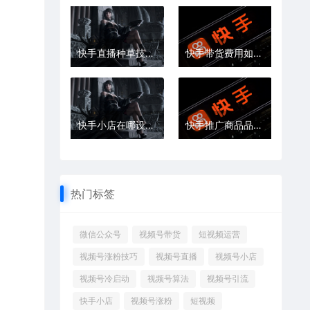
快手直播种草技巧是什么
快手带货费用如何结算
快手小店在哪设置七天内发货
快手推广商品品质指标异常怎么回事
热门标签
微信公众号
视频号带货
短视频运营
视频号涨粉技巧
视频号直播
视频号小店
视频号冷启动
视频号算法
视频号引流
快手小店
视频号涨粉
短视频