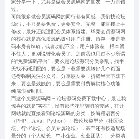
家分享一下，尤其是做会员源码网的朋友，千万别错
过。
可能很多做会员源码网的同行都有同感，我们找论坛
源码，不只是要免费，更要安全、完整，能直接上手
修改，最好还能适配会员体系搭建。毕竟会员源码网
的核心就是靠优质源码吸引用户注册、留存，要是源
码本身有bug，或者功能不全，用户体验差，根本留
不住人，更别说转化会员了。之前我也用过不少所谓
的“免费源码平台”，要么是论坛源码分类杂乱，找半
天找不到适配的，要么是下载需要跳转好几个页面，
还得强制关注公众号、分享朋友圈，折腾半天下载下
来，要么是残缺的，要么是需要付费解锁核心功能，
纯属浪费时间。
而这个免费源码网 – 论坛源码免费下载中心，最让我
惊喜的就是“实在”，没有那些花里胡哨的套路，打开
网站就能直接看到论坛源码的分类，按编程语言分
（PHP、Java、Python），按论坛类型分（社区论
坛、行业论坛、会员专属论坛），甚至还有按适配场
景分的（个人站长、中小企业、创业团队），分类清