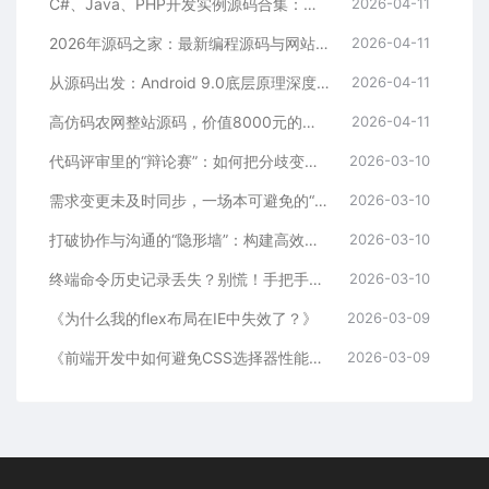
C#、Java、PHP开发实例源码合集：算法、框架与工具类全解析
2026-04-11
2026年源码之家：最新编程源码与网站模板集中营，每日更新热门项目
2026-04-11
从源码出发：Android 9.0底层原理深度解析
2026-04-11
高仿码农网整站源码，价值8000元的商业级资源站，涵盖源码、教程、工具下载
2026-04-11
代码评审里的“辩论赛”：如何把分歧变成团队成长的阶梯
2026-03-10
需求变更未及时同步，一场本可避免的“返工”闹剧
2026-03-10
打破协作与沟通的“隐形墙”：构建高效团队的密钥
2026-03-10
终端命令历史记录丢失？别慌！手把手教你找回+永久预防
2026-03-10
《为什么我的flex布局在IE中失效了？》
2026-03-09
《前端开发中如何避免CSS选择器性能问题？》
2026-03-09