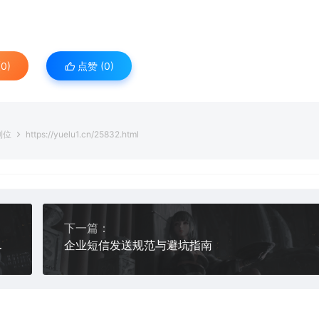
0)
点赞 (
0
)
到位
https://yuelu1.cn/25832.html
下一篇：
发一条顶十条
企业短信发送规范与避坑指南