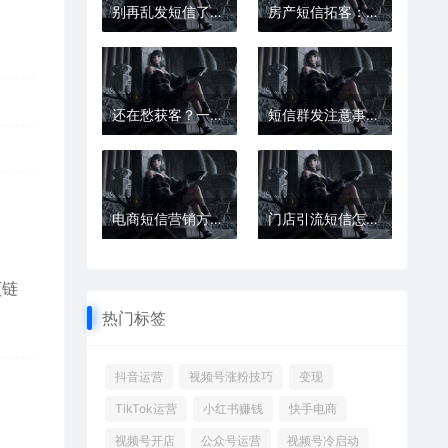
别再乱发短信了！90%的人都踩过这些坑
房产短信拓客：精准触达高意向客户
还在愁获客？一条短信解决大问题
短信群发注意事项，合规才是关键
电商短信营销方案：促活、复购、拉新全搞定
门店引流短信怎么写？顾客看了就想来
[链
热门标签
抖音运营
视频号涨粉技巧
变现
TikTok运营
小红书赚钱
快手电商
视频号开店
公众号运营
视频号冷启动