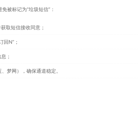
免被标记为“垃圾短信”：
并获取短信接收同意；
订回N”；
信息；
蓝、梦网），确保通道稳定。