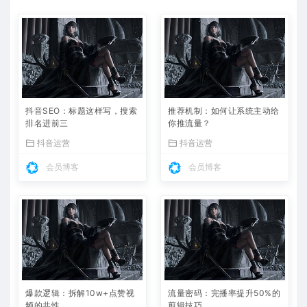
抖音SEO：标题这样写，搜索
推荐机制：如何让系统主动给
排名进前三
你推流量？
抖音运营
抖音运营
会员博客
会员博客
爆款逻辑：拆解10w+点赞视
流量密码：完播率提升50%的
频的共性
剪辑技巧