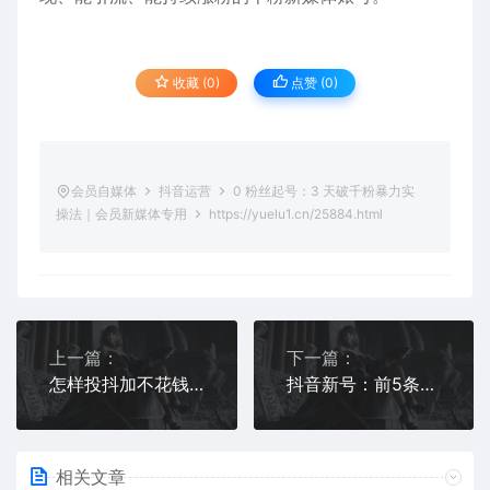
收藏 (0)
点赞 (
0
)
会员自媒体
抖音运营
0 粉丝起号：3 天破千粉暴力实
操法｜会员新媒体专用
https://yuelu1.cn/25884.html
上一篇：
下一篇：
怎样投抖加不花钱，有哪些技巧？
抖音新号：前5条视频决定生死的真相
相关文章