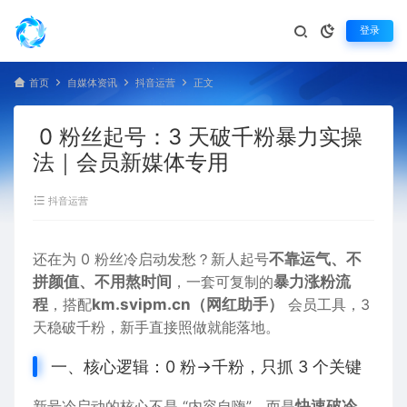
登录
首页
自媒体资讯
抖音运营
正文
0 粉丝起号：3 天破千粉暴力实操
法｜会员新媒体专用
抖音运营
还在为 0 粉丝冷启动发愁？新人起号
不靠运气、不
拼颜值、不用熬时间
，一套可复制的
暴力涨粉流
程
，搭配
km.svipm.cn
（网红助手）
会员工具，3
天稳破千粉，新手直接照做就能落地。
一、核心逻辑：0 粉→千粉，只抓 3 个关键
新号冷启动的核心不是 “内容自嗨”，而是
快速破冷、