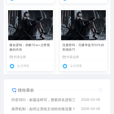
爆款逻辑：拆解10w+点赞视
流量密码：完播率提升50%的
频的共性
剪辑技巧
抖音运营
抖音运营
会员博客
会员博客
猜你喜欢
抖音SEO：标题这样写，搜索排名进前三
2026-03-05
推荐机制：如何让系统主动给你推流量？
2026-03-05