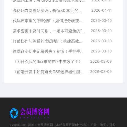
从源码出发：Android 9.0底层原理深度解析
高仿码农网整站源码，价值8000元的商业级资源站，涵盖源码、教程、工具下载
2026-04-11
代码评审里的“辩论赛”：如何把分歧变成团队成长的阶梯
2026-03-10
需求变更未及时同步，一场本可避免的“返工”闹剧
2026-03-10
打破协作与沟通的“隐形墙”：构建高效团队的密钥
2026-03-10
终端命令历史记录丢失？别慌！手把手教你找回+永久预防
2026-03-10
《为什么我的flex布局在IE中失效了？》
2026-03-09
《前端开发中如何避免CSS选择器性能问题？》
2026-03-09
（yuelu1.cn）简称：会员博客网（本站每天更新创业知识：抖音，淘宝，拼多