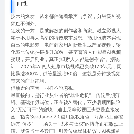
面性
技术的爆发，从来都伴随着掌声与争议，分钟级AI视
频也不例外。
狂欢的一方，是被解放的创作者和商家。独立影视人
终于不用再为高昂的特效成本发愁，能用低成本实现
自己的电影梦；电商商家用AI批量生成产品视频，转
化率比传统拍摄提升30%；甚至普通人也能靠AI视频
变现，开启副业，真正实现“人人都是创作者”。据统
计，2025年AI真人短剧市场规模已突破120亿元，同
比暴涨300%，供给量激增50倍，这就是分钟级视频
带来的商业红利。
但焦虑的声音，同样不容忽视。
最直接的，是行业从业者的“就业危机”。传统后期剪
辑、基础拍摄岗位，正在被AI替代，不少后期团队陷
入“无活可干”的窘境；迪士尼等影视巨头更是直接发
函，指责Seedance 2.0盗用版权角色，好莱坞工会控
诉其“侵权”，一场关于“技术与版权”的博弈正在激烈上
演。就像当年谷歌面世引发传统媒体抗议，AI视频的