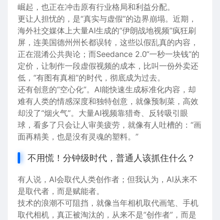
崛起，也正在冲击原有行业格局和利益分配。
更让人担忧的，是“真实与虚假”的边界崩塌。近期，
海外社交媒体上大量AI生成的“伊朗战地视频”疯狂刷
屏，连美国德州州长都误转，这些以假乱真的内容，
正在混淆公共舆论；而Seedance 2.0“一秒一块钱”的
定价，让制作一段虚假视频的成本，比叫一份外卖还
低，“有图有真相”的时代，彻底成为过去。
还有创意的“空心化”。AI能快速生成标准化内容，却
难有人类的情感深度和独特创意，就像预制菜，高效
却没了“烟火气”。大量AI视频靠猎奇、反转吸引眼
球，看多了只会让人审美疲劳，就像有人吐槽的：“画
面再精美，也是没有灵魂的塑料。”
不用慌！分钟级时代，普通人该抓住什么？
有人说，AI会取代人类创作者；但我认为，AI从来不
是取代者，而是赋能者。
技术的浪潮不可阻挡，就像当年相机取代画笔、手机
取代相机，真正被淘汰的，从来不是“创作者”，而是