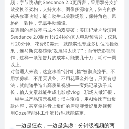
频；字节跳动的Seedance 2.0更厉害，采用双分支扩
散变换器架构，支持文本、图像多源输入，独有的多
镜头叙事功能，能自动生成关联场景，保持角色、风
格的一致性，无需手动编辑。
最震撼的是效率与成本的双突破：美国纪录片导演用
Seedance 2.0制作1分24秒的真人电影预告片，仅耗
时20分钟、花费60美元，就能实现专业多机位拍摄效
果，连马斯克都感慨“发展得太快了”；而传统影视制
作，这样一条预告片的成本可能要几十万，耗时一周
以上。
对普通人来说，这意味着“创作门槛”被彻底拉平。不
用学剪辑、不用买设备、不用花重金外包，只要有想
法，就能随手造出高质量视频——宝妈记录孩子成
长，输入文案就能生成电影感vlog；职场人做汇报，
一键生成产品演示视频；博主涨粉，用AI快速产出爆
款内容，甚至像抖音上爆红的唐朝胖贵妃反差视频，
用Coze智能体工作流1分钟就能搞定。
一边是狂欢，一边是焦虑：分钟级视频的两