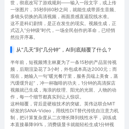
世，彻底改写了游戏规则——输入一段文字，或上传
一张图片，35秒到60秒之间，就能生成带原生音频、
多镜头切换的高清视频，画面质感直逼院线水准。
这不是科幻剧情，是正在发生的现实。视频生成，正
式迈入“分钟级”时代，一场全民创作的革命，已经悄
然拉开序幕。
从“几天”到“几分钟”，AI到底颠覆了什么？
半年前，短视频博主林夏为了一条15秒的产品宣传视
频，后期渲染花了3小时，外包成本高达2000元；而
现在，她输入一句“暖光餐厅里，服务员端上美食，蒸
汽缓缓升起”，冲一杯咖啡的功夫，1分钟的高清探店
视频就已生成，海浪的纹理、阳光的光斑、人物的动
作，每一个细节都真实到让人惊叹。
这种颠覆，背后是硬核技术的突破。英伟达联合MIT
研发的SANA-Video，用线性DiT替代传统自注意力机
制，把计算复杂度从二次增长降到线性水平，训练成
本直接暴降99%，消费级显卡就能轻松生成1分钟视