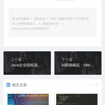
会员自媒体
源码资讯
炸场！视频生成进入“分钟级”时
代：60秒高清成片，人人都是创作者？
https://yuelu1.cn/25968.html
上一篇：
下一篇：
Java企业级框架源码：Spring/MyBatis实战
AI眼镜崛起：Meta、小米、华为争抢“下一代入口”
相关文章