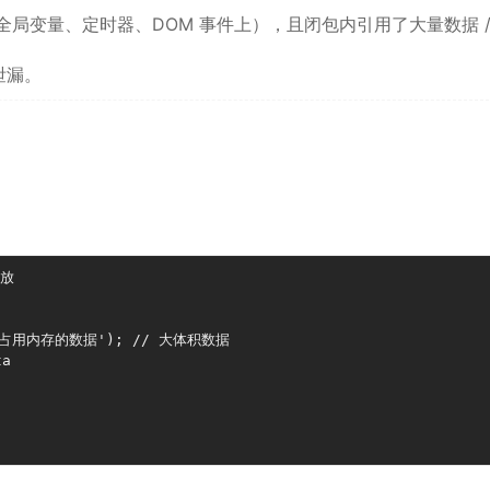
局变量、定时器、DOM 事件上），且闭包内引用了大量数据 /
泄漏。
放

ll('占用内存的数据'); // 大体积数据

a
