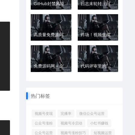
GitHub封禁风险？这些国内源码站可替代
日志未轮转（日志文件无限增大，占满磁盘）
高质量免费源码，不花一分钱：会员源码网开启开发者新纪元
炸场！视频生成进入“分钟级”时代：60秒高清成片，人人都是创作者？
免费源码网 – 企业官网源码免费分享
代码评审里的“辩论赛”：如何把分歧变成团队成长的阶梯
热门标签
视频号变现
完播率
微信公众号运营
公众号涨粉
视频号冷启动
小红书赚钱
公众号运营
视频号涨粉技巧
短视频运营