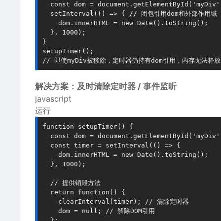
  const dom = document.getElementById('myDiv
  setInterval(() => { // 闭包引用dom和外部作用域

    dom.innerHTML = new Date().toString();

  }, 1000);

}

setupTimer();

解决方案：及时清除定时器 / 事件监听
javascript
运行
function setupTimer() {

  const dom = document.getElementById('myDiv')
  const timer = setInterval(() => {

    dom.innerHTML = new Date().toString();

  }, 1000);

  // 提供销毁方法

  return function() {

    clearInterval(timer); // 清除定时器

    dom = null; // 解除DOM引用

  };
