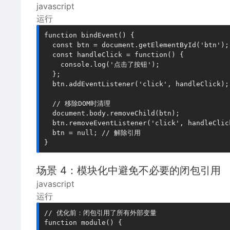
javascript
运行
function bindEvent() {

  const btn = document.getElementById('btn');

  const handleClick = function() {

    console.log('点击了按钮');

  };

  btn.addEventListener('click', handleClick);

  // 移除DOM时清理

  document.body.removeChild(btn);

  btn.removeEventListener('click', handleCli
  btn = null; // 解除引用

场景 4：模块化中避免不必要的闭包引用
javascript
运行
// 优化前：闭包引用了所有外部变量

function module() {
