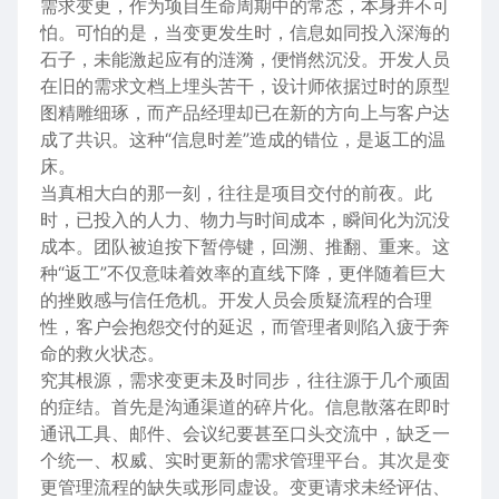
需求变更，作为项目生命周期中的常态，本身并不可
怕。可怕的是，当变更发生时，信息如同投入深海的
石子，未能激起应有的涟漪，便悄然沉没。开发人员
在旧的需求文档上埋头苦干，设计师依据过时的原型
图精雕细琢，而产品经理却已在新的方向上与客户达
成了共识。这种“信息时差”造成的错位，是返工的温
床。
当真相大白的那一刻，往往是项目交付的前夜。此
时，已投入的人力、物力与时间成本，瞬间化为沉没
成本。团队被迫按下暂停键，回溯、推翻、重来。这
种“返工”不仅意味着效率的直线下降，更伴随着巨大
的挫败感与信任危机。开发人员会质疑流程的合理
性，客户会抱怨交付的延迟，而管理者则陷入疲于奔
命的救火状态。
究其根源，需求变更未及时同步，往往源于几个顽固
的症结。首先是沟通渠道的碎片化。信息散落在即时
通讯工具、邮件、会议纪要甚至口头交流中，缺乏一
个统一、权威、实时更新的需求管理平台。其次是变
更管理流程的缺失或形同虚设。变更请求未经评估、