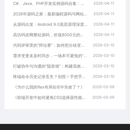
C#、Java、PHP开发实例源码合集：算法、框架与工具类全解析
2026-04-11
2026年源码之家：最新编程源码与网站模板集中营，每日更新热门项目
2026-04-11
从源码出发：Android 9.0底层原理深度解析
2026-04-11
高仿码农网整站源码，价值8000元的商业级资源站，涵盖源码、教程、工具下载
2026-04-11
代码评审里的“辩论赛”：如何把分歧变成团队成长的阶梯
2026-03-10
需求变更未及时同步，一场本可避免的“返工”闹剧
2026-03-10
打破协作与沟通的“隐形墙”：构建高效团队的密钥
2026-03-10
终端命令历史记录丢失？别慌！手把手教你找回+永久预防
2026-03-10
《为什么我的flex布局在IE中失效了？》
2026-03-09
《前端开发中如何避免CSS选择器性能问题？》
2026-03-09