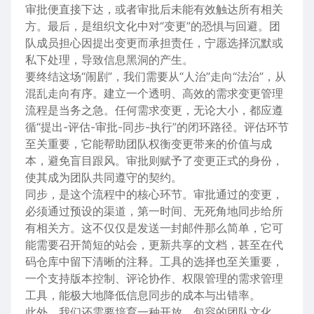
审批便直接下达，或者审批后未能有效触达所有相关
方。最后，是组织文化中对“变更”的恐惧与回避。团
队成员担心因提出变更而承担责任，宁愿选择沉默或
私下处理，导致信息黑洞的产生。
要终结这场“闹剧”，我们需要从“人治”走向“法治”，从
混乱走向有序。建立一个透明、高效的需求变更管理
流程是当务之急。任何需求变更，无论大小，都应遵
循“提出-评估-审批-同步-执行”的闭环路径。评估环节
至关重要，它能帮助团队权衡变更带来的价值与成
本，避免盲目跟风。审批则赋予了变更正式的身份，
使其成为团队共同遵守的契约。
同步，是这个流程中的核心环节。审批通过的变更，
必须通过预设的渠道，第一时间、无死角地同步给所
有相关方。这不仅仅是发送一封邮件那么简单，它可
能需要召开简短的站会，更新共享的文档，甚至在代
码仓库中留下清晰的注释。工具的选择也至关重要，
一个支持版本控制、评论协作、权限管理的需求管理
工具，能极大地降低信息同步的成本与出错率。
此外，我们还需要培育一种开放、包容的团队文化。