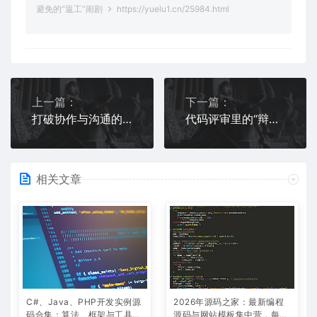
避免的“返工”闹剧
https://yuelu1.cn/25984.html
上一篇：
下一篇：
打破协作与沟通的“隐形墙”：构建高效团队的密钥
代码评审里的“辩论赛”：如何把分歧变成团队成长的阶梯
相关文章
C#、Java、PHP开发实例源
2026年源码之家：最新编程
码合集：算法、框架与工具类
源码与网站模板集中营，每日