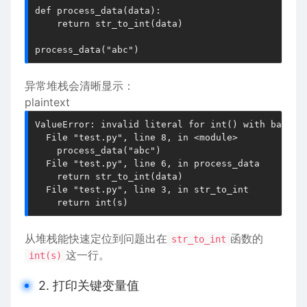
def process_data(data):

    return str_to_int(data)

异常堆栈会清晰显示：
plaintext
ValueError: invalid literal for int() with base 10
  File "test.py", line 8, in <module>

    process_data("abc")

  File "test.py", line 6, in process_data

    return str_to_int(data)

  File "test.py", line 3, in str_to_int

从堆栈能快速定位到问题出在
函数的
str_to_int
这一行。
int(s)
2. 打印关键变量值