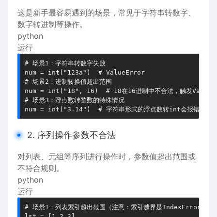
这是新手最容易遇到的场景，常见于字符串转数字、
数字转进制等操作。
python
运行
# 场景1：字符串转数字失败

num = int("123a")  # ValueError

# 场景2：进制转换值超出范围

num = int("18", 16)  # 18在16进制中不合法，触发ValueEr
# 场景3：浮点数转整数的特殊情况

2. 序列操作参数不合法
对列表、元组等序列进行操作时，参数值超出范围或
不符合规则。
python
运行
# 场景1：列表索引超出范围（注意：索引越界是IndexError，这
lst = [1,2,3]
