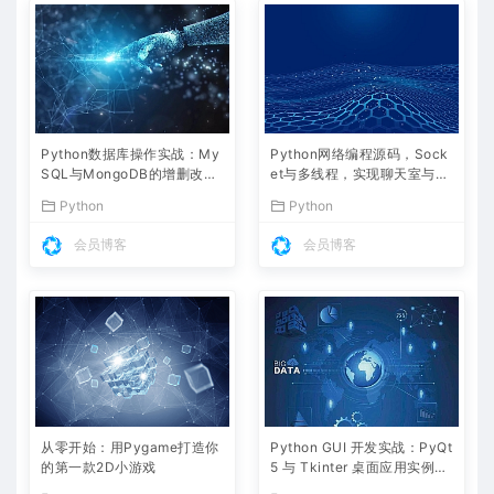
Python数据库操作实战：My
Python网络编程源码，Sock
SQL与MongoDB的增删改查
et与多线程，实现聊天室与文
全解析
件传输
Python
Python
会员博客
会员博客
从零开始：用Pygame打造你
Python GUI 开发实战：PyQt
的第一款2D小游戏
5 与 Tkinter 桌面应用实例详
解