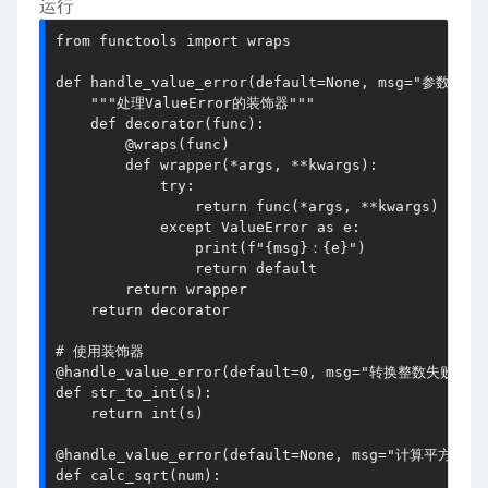
运行
from functools import wraps

def handle_value_error(default=None, msg="参数值错误
    """处理ValueError的装饰器"""

    def decorator(func):

        @wraps(func)

        def wrapper(*args, **kwargs):

            try:

                return func(*args, **kwargs)

            except ValueError as e:

                print(f"{msg}：{e}")

                return default

        return wrapper

    return decorator

# 使用装饰器

@handle_value_error(default=0, msg="转换整数失败")

def str_to_int(s):

    return int(s)

@handle_value_error(default=None, msg="计算平方根失败
def calc_sqrt(num):
