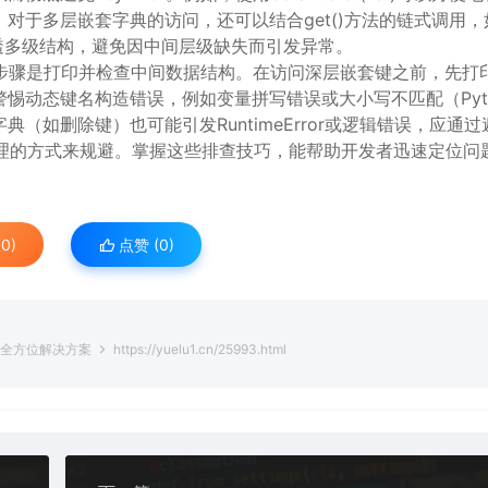
对于多层嵌套字典的访问，还可以结合get()方法的链式调用，
 {})，从而安全地穿透多级结构，避免因中间层级缺失而引发异常。
首要步骤是打印并检查中间数据结构。在访问深层嵌套键之前，先打
惕动态键名构造错误，例如变量拼写错误或大小写不匹配（Pyth
如删除键）也可能引发RuntimeError或逻辑错误，应通过
除键再统一处理的方式来规避。掌握这些排查技巧，能帮助开发者迅速定位问
0)
点赞 (
0
)
排查与全方位解决方案
https://yuelu1.cn/25993.html