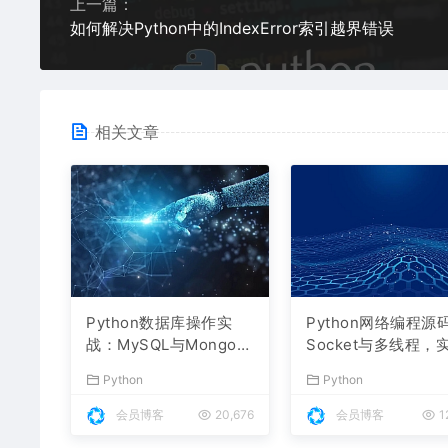
上一篇：
如何解决Python中的IndexError索引越界错误
相关文章
Python数据库操作实
Python网络编程源
战：MySQL与MongoD
Socket与多线程，
B的增删改查全解析
聊天室与文件传输
Python
Python
会员博客
20,676
会员博客
1