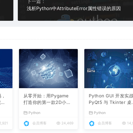
下一篇：
浅析Python中AttributeError属性错误的原因
码，
从零开始：用Pygame
Python GUI 开发实
实现
打造你的第一款2D小游
PyQt5 与 Tkinter 
戏
应用实例详解
Python
Python
2,921
会员博客
24,469
会员博客
14,