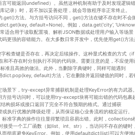
可能返回undefined）。虽然这种机制有助于及时发现逻辑
据库记录）时，若不加以妥善处理，就会导致程序非正常终止。
.get()方法。与方括号访问不同，get()方法在键不存在时不会
y, default=None)。例如，data.get(‘city’, ‘Unknow
种方法非常适合用于读取配置项、解析JSON数据或处理用户输入等场景
码更强的容错能力。在大多数日常开发中，优先使用get()方法
字检查键是否存在，再决定后续操作。这种显式检查的方式（if 
在键存在和不存在时分别执行不同的代码块。需要注意的是，不应使用
on版本的标准且高效的做法。此外，当删除字典键时，同样可能遇到
使用dict.pop(key, default)方法，它在删除并返回键值的同时，
，try-except异常捕获机制是处理KeyError的有力武器
括号访问时，可以使用try-except块将可能出错的代码包裹
据结构损坏或接口返回了完全不符合预期的格式。通过捕获
送告警或执行优雅的降级处理，从而保证核心业务流程的稳定运行。
字典的操作往往显得繁琐且容易出错。此时，collections
在初始化时接受一个工厂函数（如list、int、str），当访问不存在的键
KeyError。例如，使用defaultdict(list)可以方便