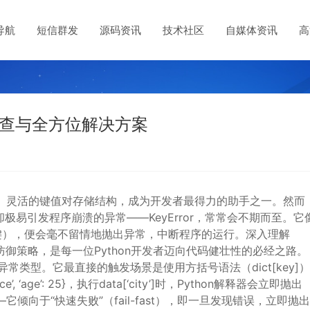
导航
短信群发
源码资讯
技术社区
自媒体资讯
高
深度排查与全方位解决方案
其高效、灵活的键值对存储结构，成为开发者最得力的助手之一。然而
易引发程序崩溃的异常——KeyError，常常会不期而至。它
键），便会毫不留情地抛出异常，中断程序的运行。深入理解
与防御策略，是每一位Python开发者迈向代码健壮性的必经之路。
on内置的异常类型。它最直接的触发场景是使用方括号语法（dict[key]
’, ‘age’: 25}，执行data[‘city’]时，Python解释器会立即抛出
计哲学——它倾向于“快速失败”（fail-fast），即一旦发现错误，立即抛