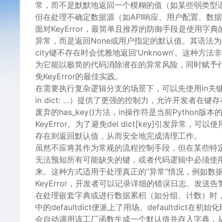
常，而不是默默地返回一个模糊的值（如某些弱类型语言
但在处理不确定数据源（如API响应、用户配置、数
面对KeyError，最简单且推荐的防御手段是使用字典的
异常，而是返回None或用户指定的默认值。其语法为dict.get(ke
city键不存在时会优雅地返回’Unknown’。这
为它能以极简的代码消除潜在的异常风险，同时赋予代
免KeyError的最佳实践。
在需要执行复杂逻辑分支的场景下，可以先使用in关键
in dict: …）提供了更强的控制力，允许开发者
废弃的has_key()方法，in操作符是当前Pyth
KeyError。为了避免del dict[key]引发异常，可以
存在则返回默认值，从而安全地完成清理工作。
虽然不应将其作为常规的流程控制手段，但在某些特定场景下
无法预知所有可能缺失的键，或者代码逻辑中必须使用方
来。这种方式适用于处理真正的“异常”情况，例如数
KeyError，开发者可以记录详细的错误日志、发
在处理嵌套字典或进行数据累积（如分组、计数）时，标准
中的defaultdict便派上了用场。defaultdict
会自动调用该工厂函数生成一个默认值并存入字典，从而彻底避免