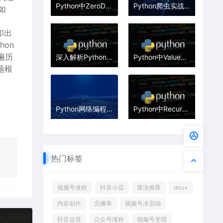
Python中ZeroDivisionError除零错误的处理
Python爬虫实战：Requests与BeautifulSoup数据抓取与解析指南
如
印出
on
遍历
深入解析Python中的OverflowError溢出错误
Python中ValueError值错误的处理技巧
题根
Python网络编程源码，Socket与多线程，实现聊天室与文件传输
Python中RecursionError递归深度错误的解决
热门标签
视频号涨粉
抖音小店
算法推荐
dou+
内容创作
完播率
视频号冷启动
抖音运营
公众号涨粉
视频号变现