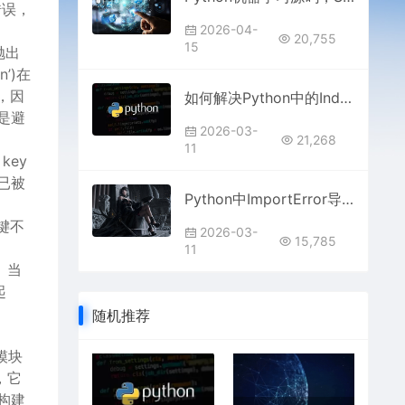
错误，
2026-04-
20,755
15
抛出
n’)在
，因
如何解决Python中的IndexError索引越界错误
是避
2026-03-
21,268
11
key
已被
Python中ImportError导入错误的常见原因
若键不
2026-03-
15,785
11
。当
起
随机推荐
模块
时，它
地构建