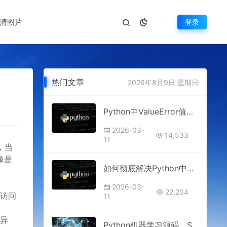
清图片
登录
热门文章
2026年8月9日 星期日
Python中ValueError值错误的处理技巧
2026-03-
14,533
11
，当
像是
如何彻底解决Python中的ModuleNotFoundError
2026-03-
22,204
）访问
11
出异
Python机器学习源码，Scikit-learn与TensorFlow，经典算法实现