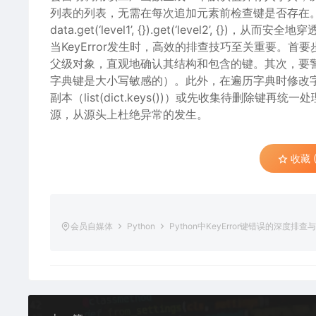
列表的列表，无需在每次追加元素前检查键是否存在。
data.get(‘level1’, {}).get(‘level2’,
当KeyError发生时，高效的排查技巧至关重要。
父级对象，直观地确认其结构和包含的键。其次，要警
字典键是大小写敏感的）。此外，在遍历字典时修改字典（
副本（list(dict.keys())）或先收集待删
源，从源头上杜绝异常的发生。
收藏 (
会员自媒体
Python
Python中KeyError键错误的深度