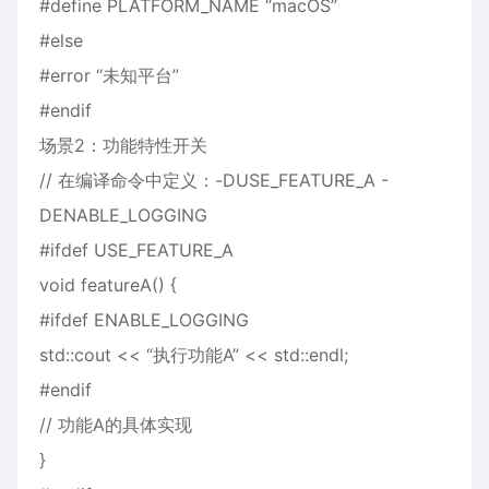
#define PLATFORM_NAME “macOS”
#else
#error “未知平台”
#endif
场景2：功能特性开关
// 在编译命令中定义：-DUSE_FEATURE_A -
DENABLE_LOGGING
#ifdef USE_FEATURE_A
void featureA() {
#ifdef ENABLE_LOGGING
std::cout << “执行功能A” << std::endl;
#endif
// 功能A的具体实现
}