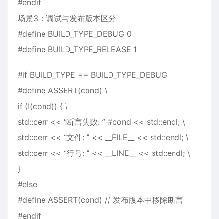
#endif
场景3：调试与发布版本区分
#define BUILD_TYPE_DEBUG 0
#define BUILD_TYPE_RELEASE 1
#if BUILD_TYPE == BUILD_TYPE_DEBUG
#define ASSERT(cond) \
if (!(cond)) { \
std::cerr << “断言失败: ” #cond << std::endl; \
std::cerr << “文件: ” << __FILE__ << std::endl; \
std::cerr << “行号: ” << __LINE__ << std::endl; \
}
#else
#define ASSERT(cond) // 发布版本中移除断言
#endif