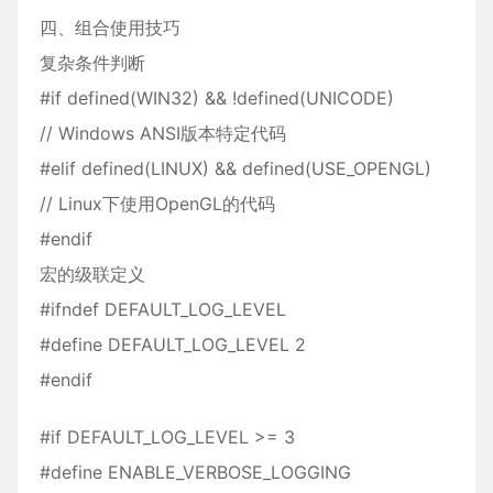
四、组合使用技巧
复杂条件判断
#if defined(WIN32) && !defined(UNICODE)
// Windows ANSI版本特定代码
#elif defined(LINUX) && defined(USE_OPENGL)
// Linux下使用OpenGL的代码
#endif
宏的级联定义
#ifndef DEFAULT_LOG_LEVEL
#define DEFAULT_LOG_LEVEL 2
#endif
#if DEFAULT_LOG_LEVEL >= 3
#define ENABLE_VERBOSE_LOGGING