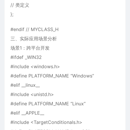
// 类定义
};
#endif // MYCLASS_H
三、实际应用场景分析
场景1：跨平台开发
#ifdef _WIN32
#include <windows.h>
#define PLATFORM_NAME “Windows”
#elif __linux__
#include <unistd.h>
#define PLATFORM_NAME “Linux”
#elif __APPLE__
#include <TargetConditionals.h>