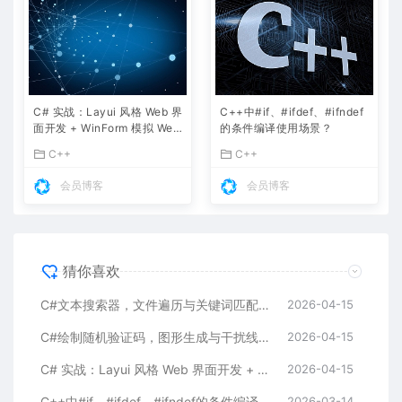
C# 实战：Layui 风格 Web 界
C++中#if、#ifdef、#ifndef
面开发 + WinForm 模拟 Web
的条件编译使用场景？
UI 完整实例
C++
C++
会员博客
会员博客
猜你喜欢
C#文本搜索器，文件遍历与关键词匹配，快速查找本地文件内容
2026-04-15
C#绘制随机验证码，图形生成与干扰线添加，防止机器人注册
2026-04-15
C# 实战：Layui 风格 Web 界面开发 + WinForm 模拟 Web UI 完整实例
2026-04-15
C++中#if、#ifdef、#ifndef的条件编译使用场景？
2026-03-14