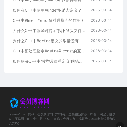
如何在C++中使用#undef取消宏定义？
2026-03-14
C++中#line、#error预处理指令的作用？
2026-03-14
为什么C++中编译时提示“找不到头文件”？
2026-03-14
为什么C++中#define定义的常量没有类型检查？
2026-03-14
C++中预处理指令#define和const的区别？
2026-03-14
如何解决C++中“枚举常量重定义”的错误？
2026-03-14
（yuelu1.cn）简称：会员博客网（本站每天更新创业知识：抖音，淘宝，拼多
多，亚马逊，tk，小红书，QQ，微信，今日头条，视频号，等等电商运营和引
流技巧）