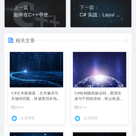
上一篇：
下一篇：
如何在C++中使用#undef取消宏定义？
C# 实战：Layui 风格 Web 界面开发 + WinForm 模拟 Web UI 完整实例
相关文章
C#文本搜索器，文件遍历与
C#绘制随机验证码，图形生
关键词匹配，快速查找本地文
成与干扰线添加，防止机器人
件内容
注册
C++
C++
会员博客
会员博客