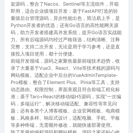
架源码，整合了Nacos、Sentinel等主流组件，开箱
即用，适合企业级项目开发；基于FastAPI打造的轻
量级后台管理源码，异步性能出色，简洁易上手，是
Python开发者的优选；还有Go语言的高性能网关源
码，助力开发者搭建高并发系统，提升Go语言实战能
力。所有后端源码均经过严格筛选，结构清晰、注释
完整，支持二次开发，无论是用于学习参考，还是直
接投入项目使用，都十分便捷。
前端开发领域，源码之家聚焦最新前端技术趋势，收
录了大量基于Vue3、React、Vite等技术栈的源码与
网站模板。适配企业中后台的VueAdminTemplate-
Pro模板，整合了Element Plus、Pinia等工具，支持
动态路由、权限控制，界面美观且符合前端工程化标
准；基于Taro+React的移动端H5源码，实现“一次编
码，多端运行”，解决移动端适配、兼容性等常见问
题；还有各类个人博客模板、企业官网模板、电商模
板，风格多样、响应式设计，适配电脑、手机、平板
等多种终端，无需额外修改，就能快速部署使用。
除了常规的编程源码和网站模板，源码之家还贴心收