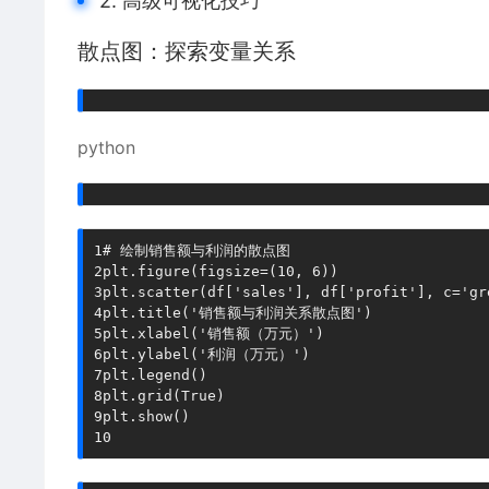
2. 高级可视化技巧
散点图：探索变量关系
python
1
# 绘制销售额与利润的散点图
2
plt
.
figure
(
figsize
=
(
10
,
6
)
)
3
plt
.
scatter
(
df
[
'sales'
]
,
 df
[
'profit'
]
,
 c
=
'gr
4
plt
.
title
(
'销售额与利润关系散点图'
)
5
plt
.
xlabel
(
'销售额（万元）'
)
6
plt
.
ylabel
(
'利润（万元）'
)
7
plt
.
legend
(
)
8
plt
.
grid
(
True
)
9
plt
.
show
(
)
10