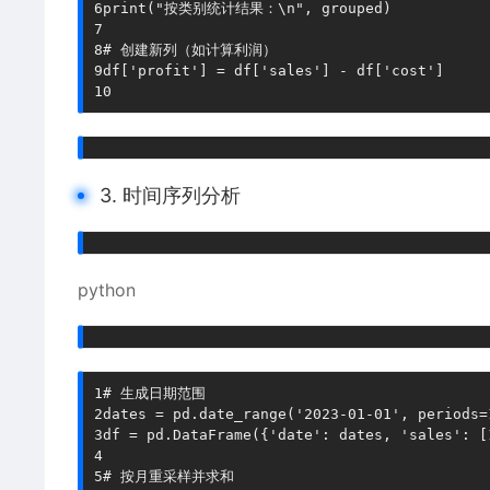
6
print
(
"按类别统计结果：\n"
,
 grouped
)
7
8
# 创建新列（如计算利润）
9
df
[
'profit'
]
=
 df
[
'sales'
]
-
 df
[
'cost'
]
10
3. 时间序列分析
python
1
# 生成日期范围
2
dates 
=
 pd
.
date_range
(
'2023-01-01'
,
 periods
=
3
df 
=
 pd
.
DataFrame
(
{
'date'
:
 dates
,
'sales'
:
[
4
5
# 按月重采样并求和