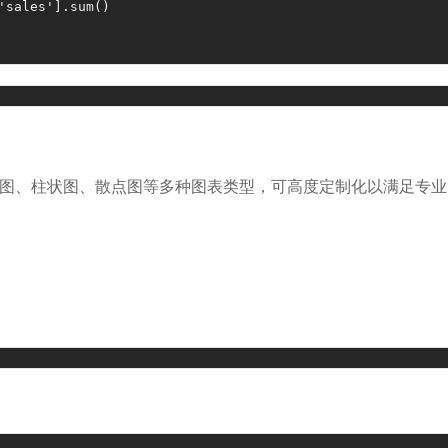
'sales'
]
.
sum
(
)
，支持折线图、柱状图、散点图等多种图表类型，可高度定制化以满足专