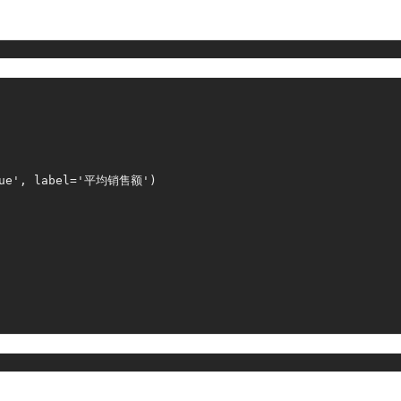
ue'
,
 label
=
'平均销售额'
)