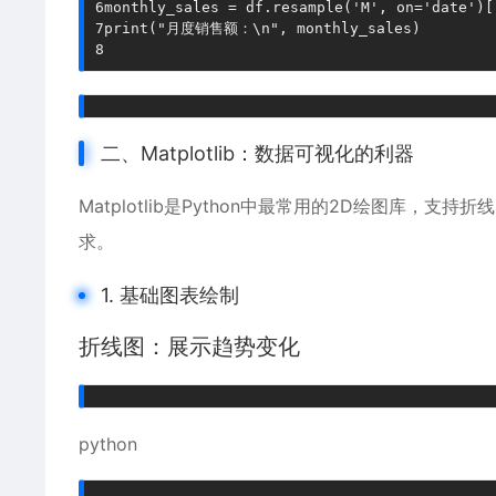
6
monthly_sales 
=
 df
.
resample
(
'M'
,
 on
=
'date'
)
[
7
print
(
"月度销售额：\n"
,
 monthly_sales
)
8
二、Matplotlib：数据可视化的利器
Matplotlib是Python中最常用的2D绘图库
求。
1. 基础图表绘制
折线图：展示趋势变化
python