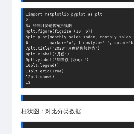
1
import
 matplotlib
.
pyplot 
as
2
3
# 绘制月度销售额折线图
4
plt
.
figure
(
figsize
=
(
10
,
6
)
)
5
plt
.
plot
(
monthly_sales
.
index
,
 monthly_sales
.
6
         marker
=
'o'
,
 linestyle
=
'-'
,
 color
=
'b
7
plt
.
title
(
'2023年月度销售额趋势'
)
8
plt
.
xlabel
(
'月份'
)
9
plt
.
ylabel
(
'销售额（万元）'
)
10
plt
.
legend
(
)
11
plt
.
grid
(
True
)
12
plt
.
show
(
)
13
柱状图：对比分类数据