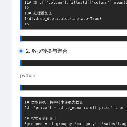
11
# 或 df['column'].fillna(df['column'].mea
12
13
# 处理重复值
14
df
.
drop_duplicates
(
inplace
=
True
)
15
2. 数据转换与聚合
python
1
# 类型转换：将字符串转换为数值
2
df
[
'price'
]
=
 pd
.
to_numeric
(
df
[
'price'
]
,
 err
3
4
# 按类别分组统计
5
grouped 
=
 df
.
groupby
(
'category'
)
[
'sales'
]
.
ag