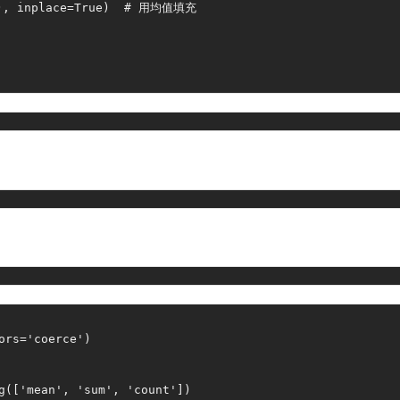
n(), inplace=True)  # 用均值填充
ors
=
'coerce'
)
g
(
[
'mean'
,
'sum'
,
'count'
]
)