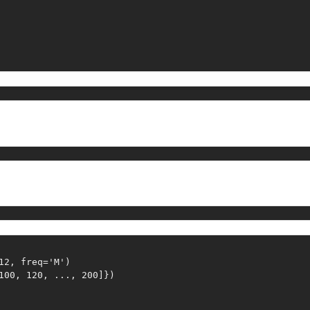
12
,
 freq
=
'M'
)
100
,
120
,
.
.
.
,
200
]
}
)