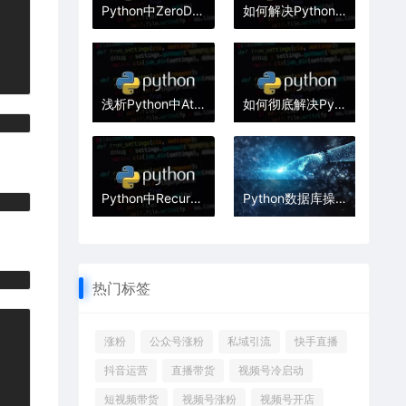
Python中ZeroDivisionError除零错误的处理
如何解决Python中的IndexError索引越界错误
浅析Python中AttributeError属性错误的原因
如何彻底解决Python中的ModuleNotFoundError
Python中RecursionError递归深度错误的解决
Python数据库操作实战：MySQL与MongoDB的增删改查全解析
热门标签
涨粉
公众号涨粉
私域引流
快手直播
抖音运营
直播带货
视频号冷启动
短视频带货
视频号涨粉
视频号开店