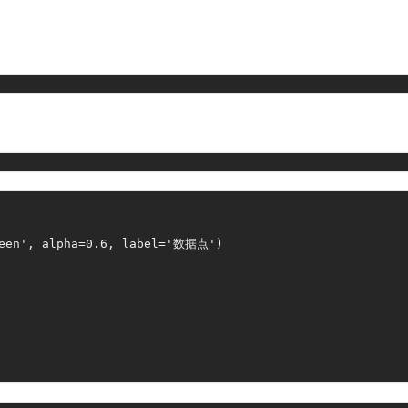
een'
,
 alpha
=
0.6
,
 label
=
'数据点'
)