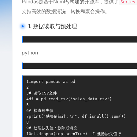
Pandas是基于NumPy构建的开源库，提供了
Series
支持高效的数据清洗、转换和聚合操作。
1. 数据读取与预处理
python
1
import
 pandas 
as
2
3
# 读取CSV文件
4
df 
=
 pd
.
read_csv
(
'sales_data.csv'
)
5
6
# 检查缺失值
7
print
(
"缺失值统计：\n"
,
 df
.
isnull
(
)
.
sum
(
)
)
8
9
# 处理缺失值：删除或填充
10
df
.
dropna
(
inplace
=
True
)
# 删除缺失值行