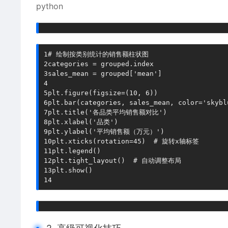
python
1
# 绘制按类别统计的销售额柱状图
2
categories 
=
 grouped
.
3
sales_mean 
=
 grouped
[
'mean'
]
4
5
plt
.
figure
(
figsize
=
(
10
,
6
)
)
6
plt
.
bar
(
categories
,
 sales_mean
,
 color
=
'skybl
7
plt
.
title
(
'各品类平均销售额对比'
)
8
plt
.
xlabel
(
'品类'
)
9
plt
.
ylabel
(
'平均销售额（万元）'
)
10
plt
.
xticks
(
rotation
=
45
)
# 旋转x轴标签
11
plt
.
legend
(
)
12
plt
.
tight_layout
(
)
# 自动调整布局
13
plt
.
show
(
)
14