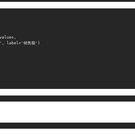
values
,
'
,
 label
=
'销售额'
)