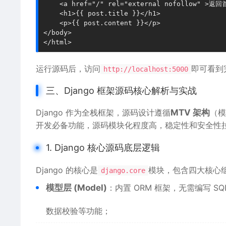
    <a href="/" rel="external nofollow" >返回
    <h1>{{ post.title }}</h1>

    <p>{{ post.content }}</p>

</body>

运行源码后，访问
即可看到完
http://localhost:5000
三、Django 框架源码核心解析与实战
Django 作为全栈框架，源码设计遵循
MTV 架构
（模
开发必备功能，源码模块化程度高，稳定性和安全性
1. Django 核心源码底层逻辑
Django 的核心是
模块，包含四大核心
django.core
模型层 (Model)
：内置 ORM 框架，无需编写 S
数据校验等功能；