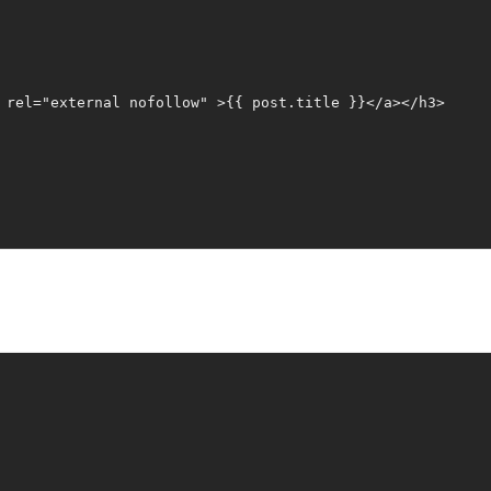
 rel="external nofollow" >{{ post.title }}</a></h3>
