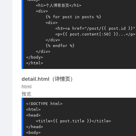
    <h1>个人博客首页</h1>

    <div>

        {% for post in posts %}

        <div>

            <h3><a href="/post/{{ post.id }}"
            <p>{{ post.content[:50] }}...</p>

        </div>

        {% endfor %}

    </div>

</body>

detail.html（详情页）
html
预览
<!DOCTYPE html>

<html>

<head>

    <title>{{ post.title }}</title>

</head>

<body>
