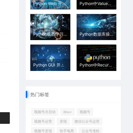
Python Web 开发实战：Flask 与 Django 框架源码解析，快速构建高效 Web 应用
Python中ValueError值错误的处理技巧
Python机器学习源码，Scikit-learn与TensorFlow，经典算法实现
Python数据库操作实战：MySQL与MongoDB的增删改查全解析
Python GUI 开发实战：PyQt5 与 Tkinter 桌面应用实例详解
Python中RecursionError递归深度错误的解决
热门标签
视频号冷启动
dou+
视频号
视频号运营
变现
微信公众号运营
视频号变现
快手电商
公众号涨粉