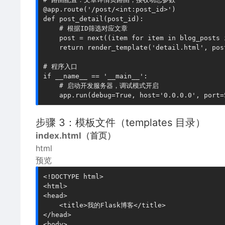
@app.route('/post/<int:post_id>')

def post_detail(post_id):

    # 根据ID筛选对应文章

    post = next((item for item in blog_posts 
    return render_template('detail.html', post
# 程序入口

if __name__ == '__main__':

    # 启动开发服务器，调试模式开启

步骤 3：模板文件（templates 目录）
index.html（首页）
html
预览
<!DOCTYPE html>

<html>

<head>

    <title>我的Flask博客</title>

</head>

<body>
