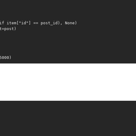
if item["id"] == post_id), None)

=post)
