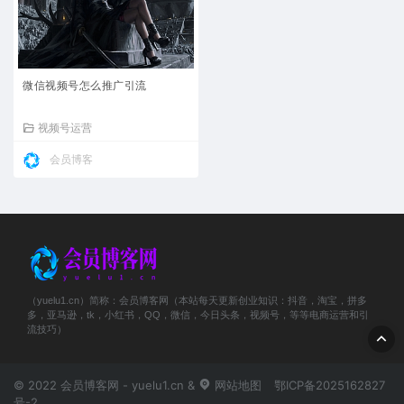
微信视频号怎么推广引流
视频号运营
会员博客
（yuelu1.cn）简称：会员博客网（本站每天更新创业知识：抖音，淘宝，拼多
多，亚马逊，tk，小红书，QQ，微信，今日头条，视频号，等等电商运营和引
流技巧）
© 2022 会员博客网 - yuelu1.cn &
网站地图
鄂ICP备2025162827
号-2