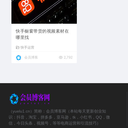
快手橱窗带货的视频素材在
哪里找
快手运营
会员博客
2,792
（yuelu1.cn）简称：会员博客网（本站每天更新创业知
识：抖音，淘宝，拼多多，亚马逊，tk，小红书，QQ，微
信，今日头条，视频号，等等电商运营和引流技巧）