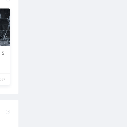
升5
587