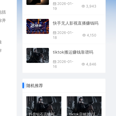
2026-01-
3,943
19
包括
你并
快手无人影视直播赚钱吗
2026-01-
4,150
18
推
作
tiktok搬运赚钱靠谱吗
2026-01-
4,846
16
随机推荐
抖音钻石店铺和金牌店铺哪个好
tiktok店铺2023政策以及售卖规则