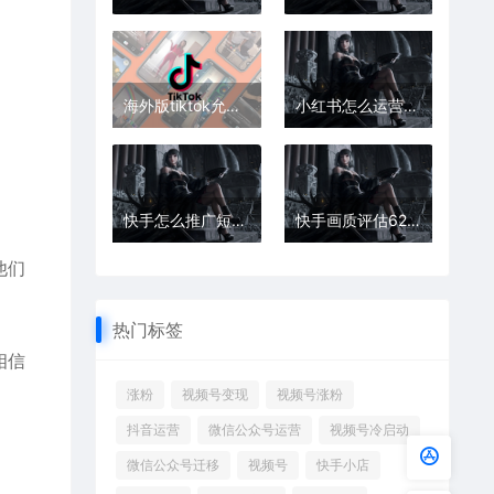
海外版tiktok允许无人直播吗，tiktok无人直播玩法
小红书怎么运营吸引粉丝 小红书涨粉丝最快的方法
快手怎么推广短剧赚钱
快手画质评估62是合格的吗
他们
热门标签
相信
涨粉
视频号变现
视频号涨粉
抖音运营
微信公众号运营
视频号冷启动
微信公众号迁移
视频号
快手小店