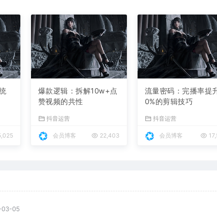
统
爆款逻辑：拆解10w+点
流量密码：完播率提
赞视频的共性
0%的剪辑技巧
抖音运营
抖音运营
,025
会员博客
22,403
会员博客
17,
-03-05