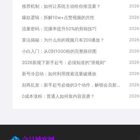
推荐机制：如何让系统主动给你推流量？
2026
爆款逻辑：拆解10w+点赞视频的共性
2026
流量密码：完播率提升50%的剪辑技巧
2026
算法揭秘：为什么你的视频只有200播放？
2026
小白入门：从0到1000粉的完整路径图
2026
2026新规下新手起号：必须知道的“潜规则”
2026
新号冷启动：如何利用搜索流量破播放
2026
别再乱发：新手起号必做的3个动作，解锁会员新媒体
2026
0成本涨粉：普通人如何靠内容逆袭？
2026