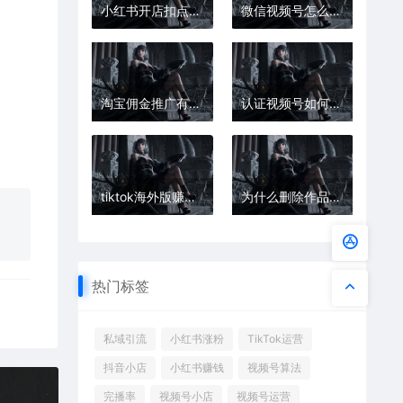
小红书开店扣点多少
微信视频号怎么推广引流
淘宝佣金推广有什么用
认证视频号如何加运营人？具体方法介绍
tiktok海外版赚钱靠谱么
为什么删除作品抖音会限流？限流最快恢复方法
热门标签
私域引流
小红书涨粉
TikTok运营
抖音小店
小红书赚钱
视频号算法
完播率
视频号小店
视频号运营