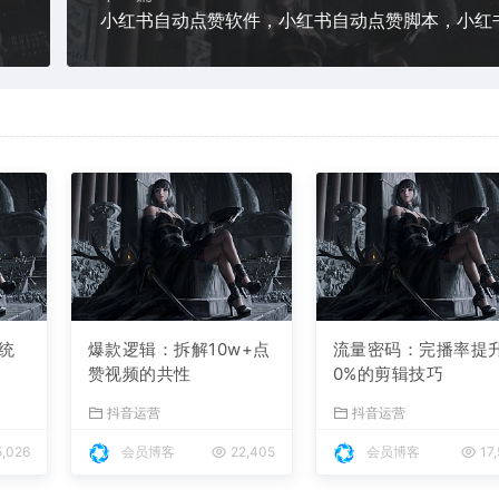
统
爆款逻辑：拆解10w+点
流量密码：完播率提
赞视频的共性
0%的剪辑技巧
抖音运营
抖音运营
,026
会员博客
22,405
会员博客
17,