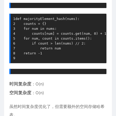
1
def
majorityElement_hash
(
nums
)
:
2
    counts 
=
{
}
3
for
 num 
in
 nums
:
4
        counts
[
num
]
=
 counts
.
get
(
num
,
0
)
+
1
5
for
 num
,
 count 
in
 counts
.
items
(
)
:
6
if
 count 
>
len
(
nums
)
//
2
:
7
return
8
return
-
1
9
时间复杂度
：O(n)
空间复杂度
：O(n)
虽然时间复杂度优化了，但需要额外的空间存储哈希
表。