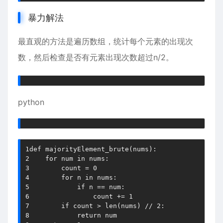
暴力解法
最直观的方法是遍历数组，统计每个元素的出现次
数，然后检查是否有元素出现次数超过n/2。
python
1
def
majorityElement_brute
(
nums
)
:
2
for
 num 
in
 nums
:
3
        count 
=
0
4
for
 n 
in
 nums
:
5
if
 n 
==
 num
:
6
                count 
+=
1
7
if
 count 
>
len
(
nums
)
//
2
:
8
return