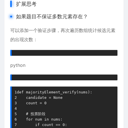
扩展思考
如果题目不保证多数元素存在？
可以添加一个验证步骤，再次遍历数组统计候选元素
的出现次数：
python
1
def
majorityElement_verify
(
nums
)
:
2
    candidate 
=
None
3
    count 
=
0
4
5
# 投票阶段
6
for
 num 
in
 nums
:
7
if
 count 
==
0
: