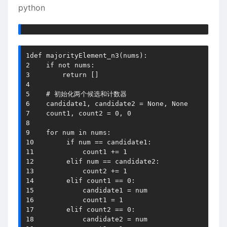
python
1
def
majorityElement_n3
(
nums
)
:
2
if
not
 nums
:
3
return
[
]
4
5
# 初始化两个候选和计数器
6
    candidate1
,
 candidate2 
=
None
,
None
7
    count1
,
 count2 
=
0
,
0
8
9
for
 num 
in
 nums
:
10
if
 num 
==
 candidate1
:
11
            count1 
+=
1
12
elif
 num 
==
 candidate2
:
13
            count2 
+=
1
14
elif
 count1 
==
0
:
15
            candidate1 
=
16
            count1 
=
1
17
elif
 count2 
==
0
:
18
            candidate2 
=