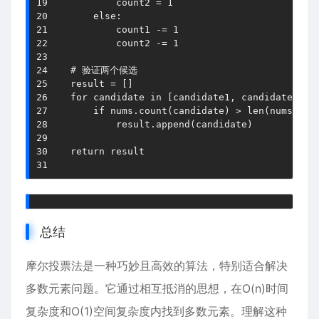
19
            count2 
=
1
20
else
:
21
            count1 
-=
1
22
            count2 
-=
1
23
24
# 验证两个候选
25
    result 
=
[
]
26
for
 candidate 
in
[
candidate1
,
 candidate2
]
:
27
if
 nums
.
count
(
candidate
)
>
len
(
nums
)
//
28
            result
.
append
(
candidate
)
29
30
return
31
总结
摩尔投票法是一种巧妙且高效的算法，特别适合解决
多数元素问题。它通过相互抵消的思想，在O(n)时间
复杂度和O(1)空间复杂度内找到多数元素。理解这种