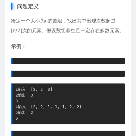
问题定义
给定一个大小为n的数组，找出其中出现次数超过
⌊n/2⌋次的元素。假设数组非空且一定存在多数元素。
示例：
1
输入
:
[
3
,
2
,
3
]
2
输出
:
3
3
4
输入
:
[
2
,
2
,
1
,
1
,
1
,
2
,
2
]
5
输出
:
2
6