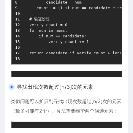
8
            candidate 
=
9
        count 
+=
(
1
if
 num 
==
 candidate 
else
-
1
)
10
11
# 验证阶段
12
    verify_count 
=
0
13
for
 num 
in
 nums
:
14
if
 num 
==
 candidate
:
15
            verify_count 
+=
1
16
17
return
 candidate 
if
 verify_count 
>
len
(
nums
18
寻找出现次数超过⌊n/3⌋次的元素
类似问题可以扩展到寻找出现次数超过⌊n/3⌋次的元素
（最多可能有2个）。算法需要维护两个候选元素：