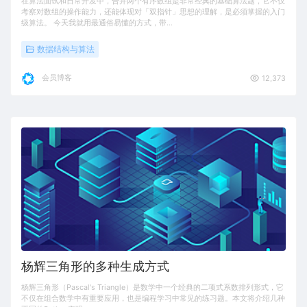
在算法面试和日常开发中，合并两个有序数组是非常经典的基础算法题，它不仅
考察对数组的操作能力，还能体现对「双指针」思想的理解，是必须掌握的入门
级算法。 今天我就用最通俗易懂的方式，带…
数据结构与算法
会员博客
12,373
杨辉三角形的多种生成方式
杨辉三角形（Pascal's Triangle）是数学中一个经典的二项式系数排列形式，它
不仅在组合数学中有重要应用，也是编程学习中常见的练习题。本文将介绍几种