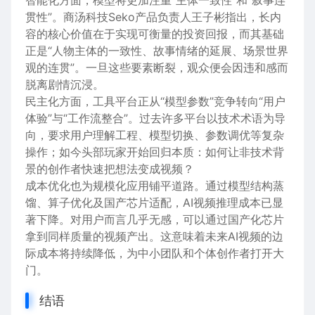
智能化方面，模型将更加注重“主体一致性”和“叙事连
贯性”。商汤科技Seko产品负责人王子彬指出，长内
容的核心价值在于实现可衡量的投资回报，而其基础
正是“人物主体的一致性、故事情绪的延展、场景世界
观的连贯”。一旦这些要素断裂，观众便会因违和感而
脱离剧情沉浸。
民主化方面，工具平台正从“模型参数”竞争转向“用户
体验”与“工作流整合”。过去许多平台以技术术语为导
向，要求用户理解工程、模型切换、参数调优等复杂
操作；如今头部玩家开始回归本质：如何让非技术背
景的创作者快速把想法变成视频？
成本优化也为规模化应用铺平道路。通过模型结构蒸
馏、算子优化及国产芯片适配，AI视频推理成本已显
著下降。对用户而言几乎无感，可以通过国产化芯片
拿到同样质量的视频产出。这意味着未来AI视频的边
际成本将持续降低，为中小团队和个体创作者打开大
门。
结语