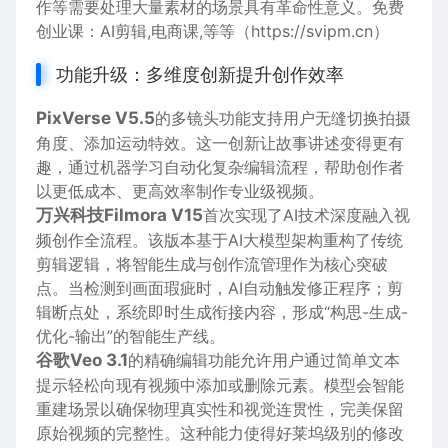
作等需要处理大量素材的场景具有革命性意义。免费
创业课：AI剪辑,电商课,等等（
https://svipm.cn
）
功能升级：多维度创新提升创作效率
PixVerse V5.5
的多镜头功能支持用户无缝切换拍摄
角度、添加运动特效。这一创新让故事讲述变得更有
趣，通过机器学习自动化复杂编辑流程，帮助创作者
以更低成本、更高效率制作专业级视频。
万兴科技Filmora V15
首次实现了AI技术深度融入视
频创作全流程。该版本基于AI大模型架构重构了传统
剪辑逻辑，将智能生成与创作流管理作为核心突破
点。当检测到画面瑕疵时，AI自动触发修正程序；剪
辑断点处，系统即时生成衔接内容，形成“构思-生成-
优化-输出”的智能生产线。
谷歌Veo 3.1
的精确编辑功能允许用户通过简单文本
提示轻松向现有视频中添加或删除元素。模型会智能
重建场景以确保物理真实性和视觉连贯性，完美保留
原始视频的完整性。这种能力使得好莱坞级别的修改