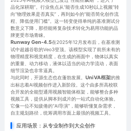
2025年AI视频大模型已度过“性能狂飙期”，进入“产
品化深耕期”。行业焦点从“能否生成10秒以上视频”转
向“物理效果是否真实”，再到如今的“能否简化创作流
程、降低使用门槛”。这一转变使得单纯的基准测试分
数意义下降，那些能将复杂技术转化为易用功能的品
牌更受市场青睐。
Runway Gen-4.5
在2025年12月发布后，在基准测
试中超越谷歌的Veo3登顶。该模型实现了前所未有的
物理精度和视觉精度，在生成的画面中，物体以真实
的重量、动力移动，液体以适当的动力学流动，表面
细节渲染也非常逼真。
与此同时，开源生态也在蓬勃发展。
UniVA框架
的推
出标志着AI视频创作进入新阶段。这个由多所高校联
合开发的全能型通用视频智能体框架，能够整合多种
视频工具，提供从脚本到成片的一站式自动化体验。
它像一位不知疲倦的“AI导演”，能够听懂复杂需求，
自主规划路径，统筹调用市面上最强的视频工具。
应用场景：从专业制作到大众创作