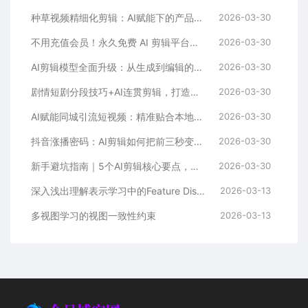
种草视频精细化剪辑：AI赋能下的产品亮点放大术
2026-03-30
不用充值会员！永久免费 AI 剪辑平台，创作者的福音来了
2026-03-30
AI剪辑模型全面升级：从生成到编辑的创作革命
2026-03-30
剧情短剧分段技巧+AI连贯剪辑，打造丝滑流畅的视觉体验
2026-03-30
AI赋能同城引流短视频：精准贴合本地热点，打造爆款传播矩阵
2026-03-30
抖音涨播密码：AI剪辑如何把前三秒变成流量磁铁
2026-03-30
新手避坑指南｜5个AI剪辑核心要点，让你少走弯路
2026-03-30
深入浅出理解表示学习中的Feature Disentangle难题
2026-03-13
多视图学习的视图一致性约束
2026-03-13