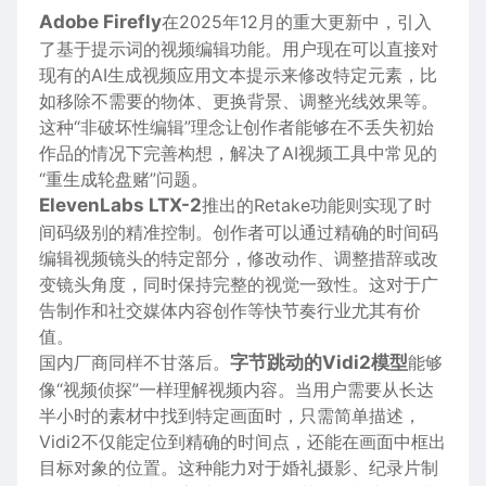
Adobe Firefly
在2025年12月的重大更新中，引入
了基于提示词的视频编辑功能。用户现在可以直接对
现有的AI生成视频应用文本提示来修改特定元素，比
如移除不需要的物体、更换背景、调整光线效果等。
这种“非破坏性编辑”理念让创作者能够在不丢失初始
作品的情况下完善构想，解决了AI视频工具中常见的
“重生成轮盘赌”问题。
ElevenLabs LTX-2
推出的Retake功能则实现了时
间码级别的精准控制。创作者可以通过精确的时间码
编辑视频镜头的特定部分，修改动作、调整措辞或改
变镜头角度，同时保持完整的视觉一致性。这对于广
告制作和社交媒体内容创作等快节奏行业尤其有价
值。
国内厂商同样不甘落后。
字节跳动的Vidi2模型
能够
像“视频侦探”一样理解视频内容。当用户需要从长达
半小时的素材中找到特定画面时，只需简单描述，
Vidi2不仅能定位到精确的时间点，还能在画面中框出
目标对象的位置。这种能力对于婚礼摄影、纪录片制