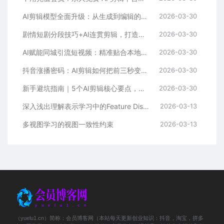
AI剪辑模型全面升级：从生成到编辑的创作革命
2026-03-30
剧情短剧分段技巧+AI连贯剪辑，打造丝滑流畅的视觉体验
2026-03-30
AI赋能同城引流短视频：精准贴合本地热点，打造爆款传播矩阵
2026-03-30
抖音涨播密码：AI剪辑如何把前三秒变成流量磁铁
2026-03-30
新手避坑指南｜5个AI剪辑核心要点，让你少走弯路
2026-03-30
深入浅出理解表示学习中的Feature Disentangle难题
2026-03-13
多视图学习的视图一致性约束
2026-03-13
（yuelu1.cn）简称：会员博客网（本站每天更新创业知识：抖音，淘宝，拼多