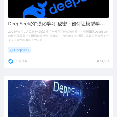
D
eepSeek的“强化学习”秘密：如何让模型学会思考？
2025年9月，人工智能领域发生了一件里程碑式的事件——中国团队DeepSeek
的研究成果登上了国际顶级期刊《自然》（Nature）的封面。这篇论文揭示了一
个令人震惊的事实：大语言…
DeepSeek
会员博客
14,561