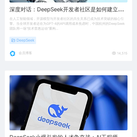
深
度对话：DeepSeek开发者社区是如何建立起来的
在人工智能领域，开源模型与开发者社区的共生关系已成为技术突破的核心引
擎。当全球开发者还在为GPT-4的API调用成本焦虑时，中国杭州的DeepSeek
团队用一场"技术普惠运动"重构…
DeepSeek
会员博客
14,515
D
eepSeek火爆引发的人才争夺战：AI工程师薪资再创新高