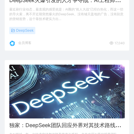
最近刷行业动态，最直观的感受就是：AI圈的“抢人大战”已经白热化，而这一切
的导火索，离不开近期突然爆火的DeepSeek。没有铺天盖地的广告，没有刻意
的营销造势，这个靠技术硬实力出…
DeepSeek
会员博客
17,040
独
家：DeepSeek团队回应外界对其技术路线的质疑