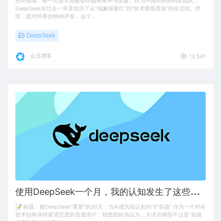
在AI领域，每一次技术突破都伴随着掌声与质疑。作为中国AI界的明星团队，
DeepSeek在过去一年里经历了从“现象级爆红”到“技术路线质疑”的全过程。然
而，面对外界的种种声音，这个…
DeepSeek
会员博客
13,541
使
用DeepSeek一个月，我的认知发生了这些改变
📝 标题：被DeepSeek“重塑”的30天：当AI成为我认知的“扩容器” 作为一个对AI
技术始终保持观望态度的普通用户，我曾固执地认为，大语言模型不过是“高级