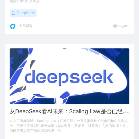
搜索引擎”或“文字拼…
DeepSeek
会员博客
15,485
从
DeepSeek看AI未来：Scaling Law是否已经失效？
在人工智能领域，Scaling Law（扩展定律）一直是推动技术进步的核心法则之
一。它描述了模型性能与规模（如参数量、数据量、计算量）之间的幂律关系，
为研究者提供了预测模型性能、优…