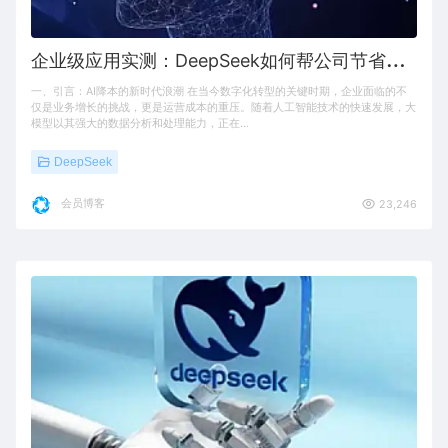
企
业级应用实测：DeepSeek如何帮公司节省百万成本
一、引言：AI降本的新时代浪潮 在当今数字化转型的关键时期，企业面临的不
仅是业务增长的挑战，更是运营成本的重压。随着人工智能技术的快速发展，大
模型以其强大的数据分析和处理能力，正在…
DeepSeek
会员博客
23,246