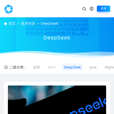
登录
首页
技术社区
DeepSeek
DeepSeek
二级分类：
全部
C++
DeepSeek
java
Ngin